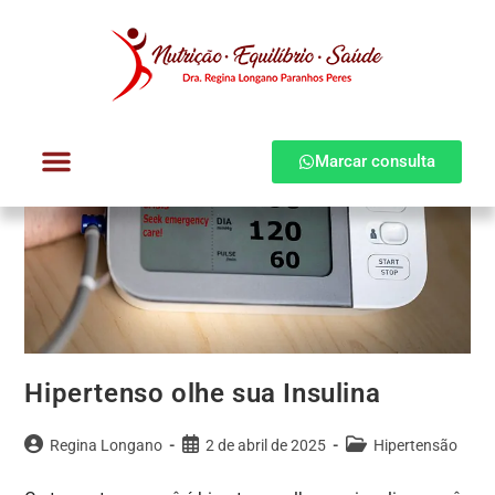
Marcar consulta
Dra. Regina Longano
Quem atendo
Como atendo
Hipertenso olhe sua Insulina
Regina Longano
2 de abril de 2025
Hipertensão