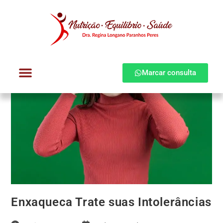
Marcar consulta
Dra. Regina Longano
Quem atendo
Como atendo
Enxaqueca Trate suas Intolerâncias