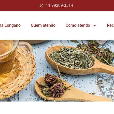
11 99309-3514
ina Longano
Quem atendo
Como atendo
Rec