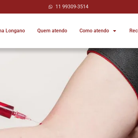
11 99309-3514
ina Longano
Quem atendo
Como atendo
Rec