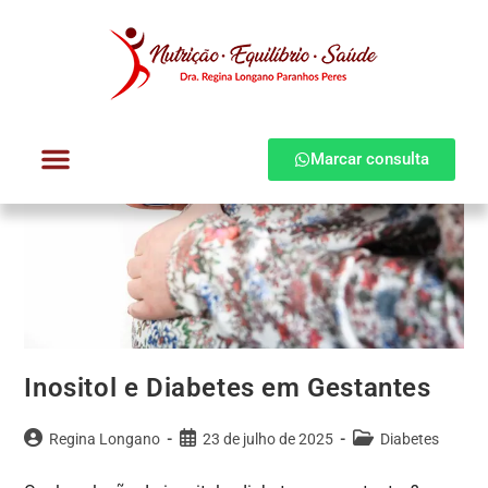
Marcar consulta
Dra. Regina Longano
Quem atendo
Como atendo
Inositol e Diabetes em Gestantes
Regina Longano
23 de julho de 2025
Diabetes