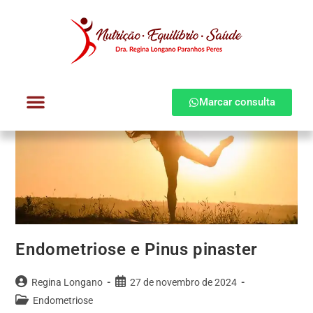
Marcar consulta
Dra. Regina Longano
Quem atendo
Como atendo
Endometriose e Pinus pinaster
Regina Longano
27 de novembro de 2024
Endometriose