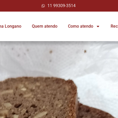
11 99309-3514
ina Longano
Quem atendo
Como atendo
Rec