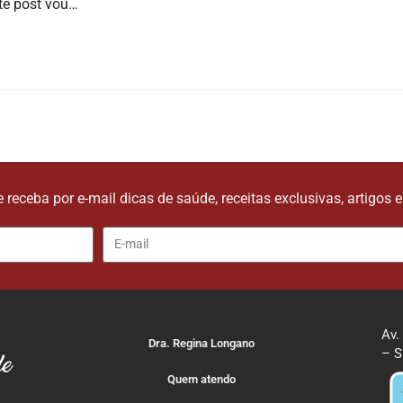
ste post vou…
e receba por e-mail dicas de saúde, receitas exclusivas, artigos 
Av.
Dra. Regina Longano
– S
Quem atendo