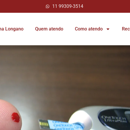
11 99309-3514
ina Longano
Quem atendo
Como atendo
Rec