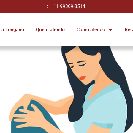
11 99309-3514
ina Longano
Quem atendo
Como atendo
Rec