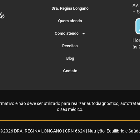
Av.
Dra. Regina Longano
– S
Quem atendo
Como atendo
Hor
Receitas
às 
Blog
Contato
rmativo e não deve ser utilizado para realizar autodiagnóstico, autotr
o seu médico
.
©2026 DRA. REGINA LONGANO | CRN-6624 | Nutrição, Equilíbrio e Saúd