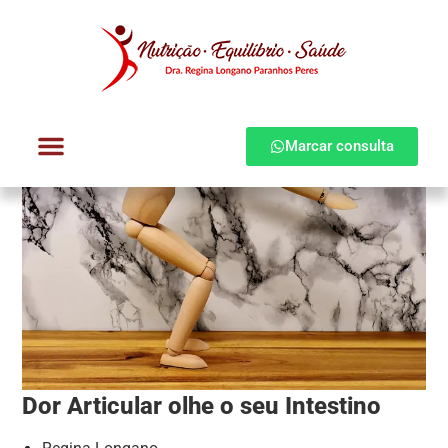
Marcar consulta
Dra. Regina Longano
Quem atendo
Como atendo
Dor Articular olhe o seu Intestino