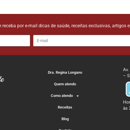
e receba por e-mail dicas de saúde, receitas exclusivas, artigos 
Av.
Dra. Regina Longano
– S
Quem atendo
Como atendo
Hor
Receitas
às 
Blog