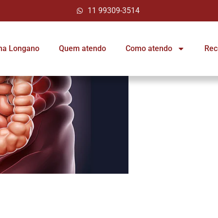
11 99309-3514
ina Longano
Quem atendo
Como atendo
Rec