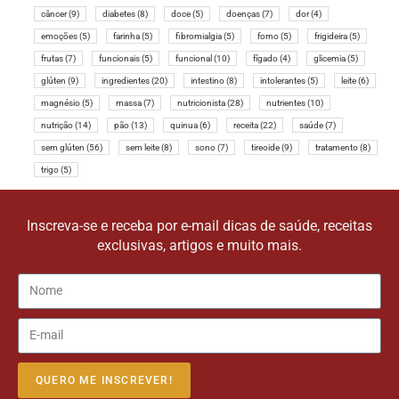
câncer
(9)
diabetes
(8)
doce
(5)
doenças
(7)
dor
(4)
emoções
(5)
farinha
(5)
fibromialgia
(5)
forno
(5)
frigideira
(5)
frutas
(7)
funcionais
(5)
funcional
(10)
fígado
(4)
glicemia
(5)
glúten
(9)
ingredientes
(20)
intestino
(8)
intolerantes
(5)
leite
(6)
magnésio
(5)
massa
(7)
nutricionista
(28)
nutrientes
(10)
nutrição
(14)
pão
(13)
quinua
(6)
receita
(22)
saúde
(7)
sem glúten
(56)
sem leite
(8)
sono
(7)
tireoide
(9)
tratamento
(8)
trigo
(5)
Inscreva-se e receba por e-mail dicas de saúde, receitas
exclusivas, artigos e muito mais.
QUERO ME INSCREVER!