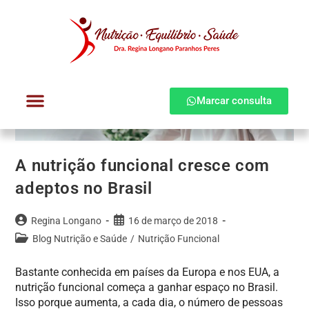
Marcar consulta
Dra. Regina Longano
Quem atendo
Como atendo
A nutrição funcional cresce com
adeptos no Brasil
Regina Longano
16 de março de 2018
Blog Nutrição e Saúde
/
Nutrição Funcional
Bastante conhecida em países da Europa e nos EUA, a
nutrição funcional começa a ganhar espaço no Brasil.
Isso porque aumenta, a cada dia, o número de pessoas