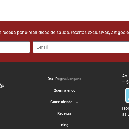
e receba por e-mail dicas de saúde, receitas exclusivas, artigos 
Av.
Dra. Regina Longano
– S
Quem atendo
Como atendo
Hor
Receitas
às 
Blog