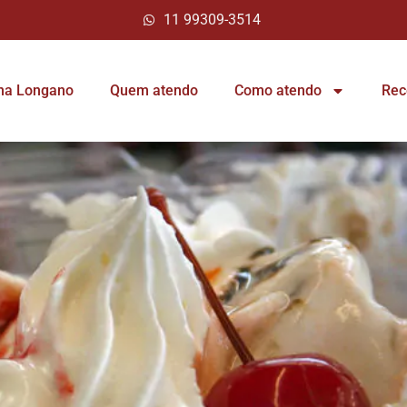
11 99309-3514
ina Longano
Quem atendo
Como atendo
Rec