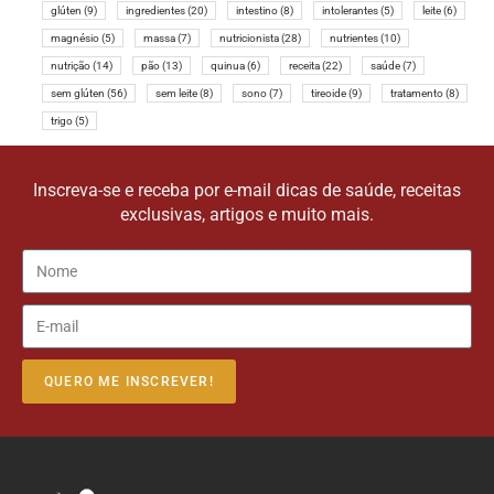
glúten
(9)
ingredientes
(20)
intestino
(8)
intolerantes
(5)
leite
(6)
magnésio
(5)
massa
(7)
nutricionista
(28)
nutrientes
(10)
nutrição
(14)
pão
(13)
quinua
(6)
receita
(22)
saúde
(7)
sem glúten
(56)
sem leite
(8)
sono
(7)
tireoide
(9)
tratamento
(8)
trigo
(5)
Inscreva-se e receba por e-mail dicas de saúde, receitas
exclusivas, artigos e muito mais.
QUERO ME INSCREVER!