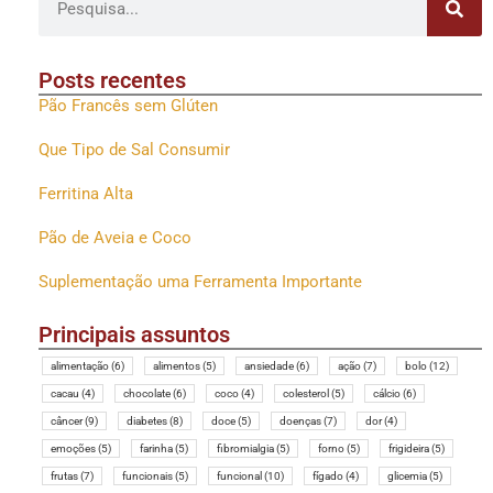
Posts recentes
Pão Francês sem Glúten
Que Tipo de Sal Consumir
Ferritina Alta
Pão de Aveia e Coco
Suplementação uma Ferramenta Importante
Principais assuntos
alimentação
(6)
alimentos
(5)
ansiedade
(6)
ação
(7)
bolo
(12)
cacau
(4)
chocolate
(6)
coco
(4)
colesterol
(5)
cálcio
(6)
câncer
(9)
diabetes
(8)
doce
(5)
doenças
(7)
dor
(4)
emoções
(5)
farinha
(5)
fibromialgia
(5)
forno
(5)
frigideira
(5)
frutas
(7)
funcionais
(5)
funcional
(10)
fígado
(4)
glicemia
(5)