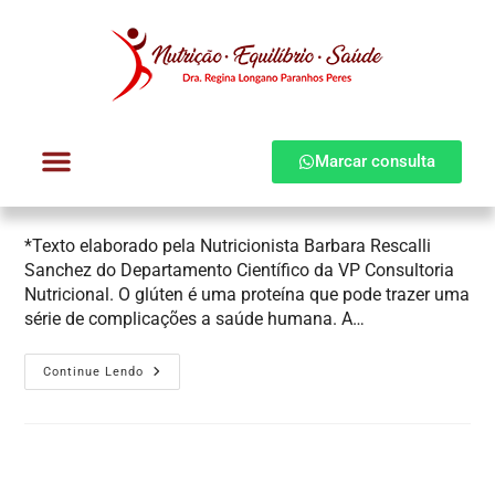
Síndrome do Glúten e alterações
neurológicas
Marcar consulta
Regina Longano
4 de abril de 2018
Blog Nutrição e Saúde
/
Tratamento de Doenças
Dra. Regina Longano
Quem atendo
Como atendo
*Texto elaborado pela Nutricionista Barbara Rescalli
Sanchez do Departamento Científico da VP Consultoria
Nutricional. O glúten é uma proteína que pode trazer uma
série de complicações a saúde humana. A…
Continue Lendo