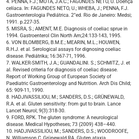
4. PENNA, F.J.; MOTA, J.A.C.; FAGUNDES NETO, U. Doença
celíaca. In: FAGUNDES NETO, U.; WHEBA, J.; PENNA, F.J.
Gastroenterologia Pediátrica. 2°ed. Rio de Janeiro: Medsi;
1991. p.227-35.
5. MISRA, S.; AMENT, M.E. Diagnosis of coeliac sprue in
1994. Gastroenterol Clin North Am;24:133-143, 1995.
6. VON BLOMBERG, B.M.E.; MEARIN, M.L.; HOUWEN,
R.H.J. et al. Serological assays for dignosing coeliac
disease. Pediátrika; 16:367-71, 1996.
7. WALKER-SMITH, J.A.; GUANDALINI. S.; SCHMITZ, J. et
al. Revised criteria for diagnosis of coeliac disease.
Report of Working Group of European Society of
Paediatric Gastroenterology and Nutrition. Arch Dis Child;
65: 909-11, 1990.
8. HADJIVASSILIOU, M.; SANDERS, D.S.; GRÜNEWALD,
R.A. et al. Gluten sensitivity: from gut to brain. Lance
Lancet Neurol; 9(3):318-30.
9. FORD, RPK. The gluten syndrome: A neurological
disease. Medical Hypotheses; 73 (2009) 438–440.
10. HADJIVASSILIOU, M.; SANDERS, D.S.; WOODROOFE,
N. Williamson C, Grünewald RA. Gluten ataxia.