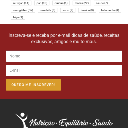
nutrição
(14)
pão
(13)
quinua
(6)
receita
(22)
saúde
(7)
sem glúten
(56)
sem leite
(8)
sono
(7)
tireoide
(9)
tratamento
(8)
trigo
(5)
Inscreva-se e receba por e-mail dicas de saúde, receitas
exclusivas, artigos e muito mais.
QUERO ME INSCREVER!