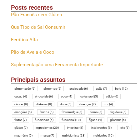
Posts recentes
Pão Francês sem Glúten
Que Tipo de Sal Consumir
Ferritina Alta
Pão de Aveia e Coco
Suplementação uma Ferramenta Importante
Principais assuntos
alimentação
(6)
alimentos
(5)
ansiedade
(6)
ação
(7)
bolo
(12)
cacau
(4)
chocolate
(6)
coco
(4)
colesterol
(5)
cálcio
(6)
câncer
(9)
diabetes
(8)
doce
(5)
doenças
(7)
dor
(4)
emoções
(5)
farinha
(5)
fibromialgia
(5)
forno
(5)
frigideira
(5)
frutas
(7)
funcionais
(5)
funcional
(10)
fígado
(4)
glicemia
(5)
glúten
(9)
ingredientes
(20)
intestino
(8)
intolerantes
(5)
leite
(6)
magnésio
(5)
massa
(7)
nutricionista
(28)
nutrientes
(10)