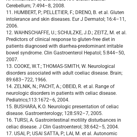
Cerebellum; 7:494–8, 2008.
11. HUMBERT, P.; PELLETIER, F.; DRENO, B. et al. Gluten
intolerance and skin diseases. Eur J Dermatol; 16:4–11,
2006.
12. WAHNSCHAFFE, U.; SCHULZKE, J.D.; ZEITZ, M. et al.
Predictors of clinical response to gluten-free diet in
patients diagnosed with diarrhea-predominant irritable
bowel syndrome. Clin Gastroenterol Hepatol; 5:844–50,
2007.
13. COOKE, W.T.; THOMAS-SMITH, W. Neurological
disorders associated with adult coeliac disease. Brain;
89:683–722, 1966.
14. ZELNIK, N.; PACHT, A.; OBEID, R. et al. Range of
neurologic disorders in patients with celiac disease.
Pediatrics;113:1672–6, 2004.
15. BUSHARA, K.O. Neurologic presentation of celiac
disease. Gastroenterology; 128:S92–7, 2005.
16. TURSI, A. Gastrointestinal motility disturbances in
celiac disease. J Clin Gastroenterol; 38:642–5, 2004.
17. USAI, P.; USAI SATTA, P.; LAI, M. et al. Autonomic