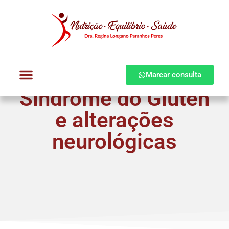
Marcar consulta
Síndrome do Glúten
Dra. Regina Longano
Quem atendo
Como atendo
e alterações
neurológicas