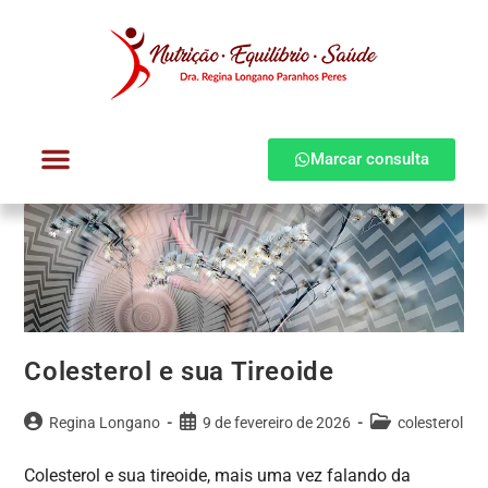
Marcar consulta
Dra. Regina Longano
Quem atendo
Como atendo
Colesterol e sua Tireoide
Regina Longano
9 de fevereiro de 2026
colesterol
Colesterol e sua tireoide, mais uma vez falando da