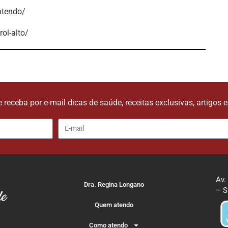
atendo/
ol-alto/
e receba por e-mail dicas de saúde, receitas exclusivas, artigos 
Av.
Dra. Regina Longano
– S
Quem atendo
Como atendo