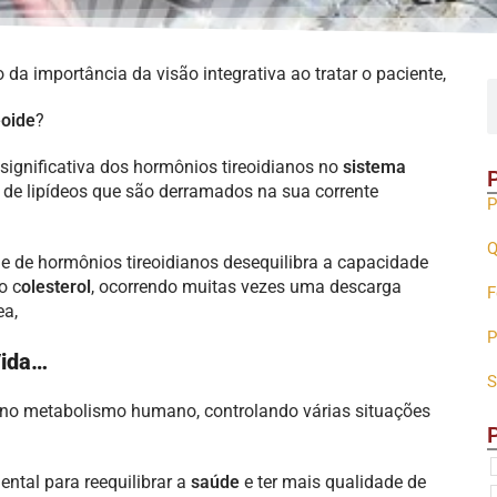
 da importância da visão integrativa ao tratar o paciente,
eoide
?
significativa dos hormônios tireoidianos no
sistema
 de lipídeos que são derramados na sua corrente
P
Q
ade de hormônios tireoidianos desequilibra a capacidade
o c
olesterol
, ocorrendo muitas vezes uma descarga
F
ea,
P
Vida…
S
no metabolismo humano, controlando várias situações
ntal para reequilibrar a
saúde
e ter mais qualidade de