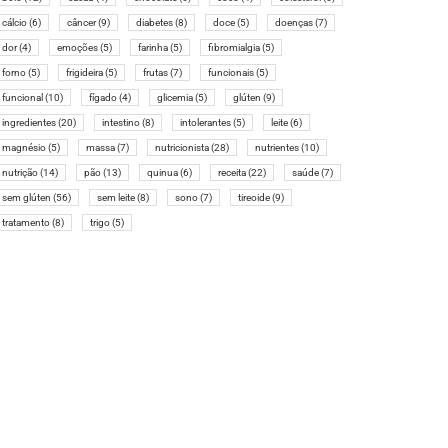
cálcio
(6)
câncer
(9)
diabetes
(8)
doce
(5)
doenças
(7)
dor
(4)
emoções
(5)
farinha
(5)
fibromialgia
(5)
forno
(5)
frigideira
(5)
frutas
(7)
funcionais
(5)
funcional
(10)
fígado
(4)
glicemia
(5)
glúten
(9)
ingredientes
(20)
intestino
(8)
intolerantes
(5)
leite
(6)
magnésio
(5)
massa
(7)
nutricionista
(28)
nutrientes
(10)
nutrição
(14)
pão
(13)
quinua
(6)
receita
(22)
saúde
(7)
sem glúten
(56)
sem leite
(8)
sono
(7)
tireoide
(9)
tratamento
(8)
trigo
(5)