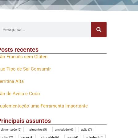
Posts recentes
ão Francês sem Glúten
ue Tipo de Sal Consumir
erritina Alta
ão de Aveia e Coco
uplementação uma Ferramenta Importante
Principais assuntos
alimentação
(6)
alimentos
(5)
ansiedade
(6)
ação
(7)
bolo
(12)
cacau
(4)
chocolate
(6)
coco
(4)
colesterol
(5)