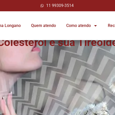
11 99309-3514
ina Longano
Quem atendo
Como atendo
Rec
Colesterol e sua Tireoid