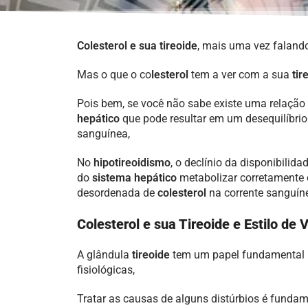
Colesterol e sua tireoide
, mais uma vez falando
Mas o que o co
lesterol
tem a ver com a sua
tir
Pois bem, se você não sabe existe uma relação 
hepático
que pode resultar em um desequilíbrio
sanguínea,
No
hipotireoidismo
, o declínio da disponibilid
do
sistema hepático
metabolizar corretamente 
desordenada de
colesterol
na corrente sanguín
Colesterol e sua Tireoide e Estilo de 
A glândula
tireoide
tem um papel fundamental 
fisiológicas,
Tratar as causas de alguns distúrbios é fundame