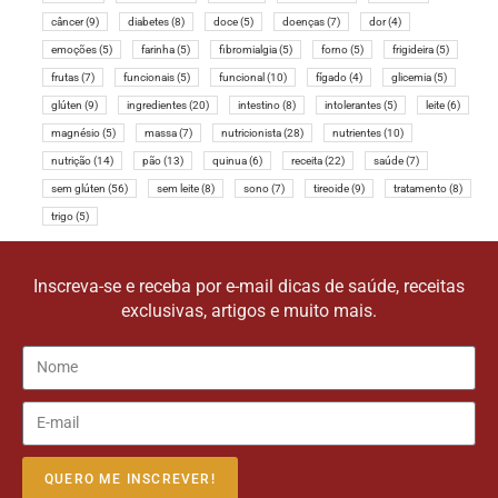
BOLO
(12)
CACAU
(4)
CHOCOLATE
(6)
COCO
(4)
COLESTEROL
(5)
CÁLCIO
(6)
CÂNCER
(9)
DIABETES
(8)
DOCE
(5)
DOENÇAS
(7)
DOR
(4)
EMOÇÕES
(5)
FARINHA
(5)
FIBROMIALGIA
(5)
FORNO
(5)
FRIGIDEIRA
(5)
FRUTAS
(7)
FUNCIONAIS
(5)
FUNCIONAL
(10)
FÍGADO
(4)
GLICEMIA
(5)
GLÚTEN
(9)
INGREDIENTES
(20)
INTESTINO
(8)
INTOLERANTES
(5)
LEITE
(6)
MAGNÉSIO
(5)
MASSA
(7)
NUTRICIONISTA
(28)
NUTRIENTES
(10)
NUTRIÇÃO
(14)
PÃO
(13)
QUINUA
(6)
RECEITA
(22)
SAÚDE
(7)
SEM GLÚTEN
(56)
SEM LEITE
(8)
SONO
(7)
TIREOIDE
(9)
TRATAMENTO
(8)
TRIGO
(5)
Inscreva-se e receba por e-mail dicas de saúde, receitas
exclusivas, artigos e muito mais.