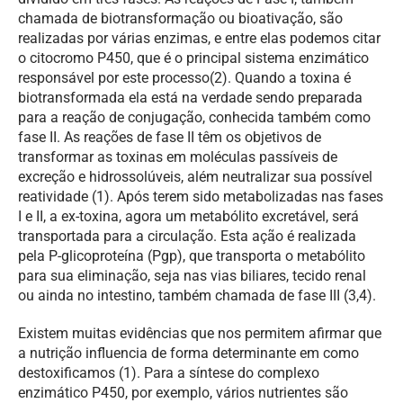
chamada de biotransformação ou bioativação, são
realizadas por várias enzimas, e entre elas podemos citar
o citocromo P450, que é o principal sistema enzimático
responsável por este processo(2). Quando a toxina é
biotransformada ela está na verdade sendo preparada
para a reação de conjugação, conhecida também como
fase II. As reações de fase II têm os objetivos de
transformar as toxinas em moléculas passíveis de
excreção e hidrossolúveis, além neutralizar sua possível
reatividade (1). Após terem sido metabolizadas nas fases
I e II, a ex-toxina, agora um metabólito excretável, será
transportada para a circulação. Esta ação é realizada
pela P-glicoproteína (Pgp), que transporta o metabólito
para sua eliminação, seja nas vias biliares, tecido renal
ou ainda no intestino, também chamada de fase III (3,4).
Existem muitas evidências que nos permitem afirmar que
a nutrição influencia de forma determinante em como
destoxificamos (1). Para a síntese do complexo
enzimático P450, por exemplo, vários nutrientes são