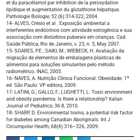
et du paracétamol par inhibition de la peroxydation
lipidique et augmentation du glutathione hépatique.
Pathologie Biologie; 52 (6):314-322, 2004.
14- ALVES, Crésio et al . Exposição ambiental a
interferentes endócrinos com atividade estrogênica e sua
associação com distúrbios puberais em crianças. Cad.
Saúde Pública, Rio de Janeiro, v. 23, n. 5, May 2007.
15- SOARES, P.E.; SAIKI, M.; WIEBECK, H. Avaliação da
migração de elementos de embalagens plásticas de
alimentos para soluções simulantes pelo método
radiométrico. INAC; 2005.
16- NAVES, A. Nutrição Clínica Funcional: Obesidade. 1ª
ed. São Paulo: VP editora, 2009.
17- LATINI, G.; GALLO, F.; LUGHETTI, L. Toxic environment
and obesity pandemia: Is there a relationship? Italian
Journal of Pediatrics; 36:8, 2010.
18- SHARP, D. Environmental toxins, a potential risk factor
for diabetes among Canadian Aboriginals. Int J
Circumpolar Health; 68(4):316–326, 2009.