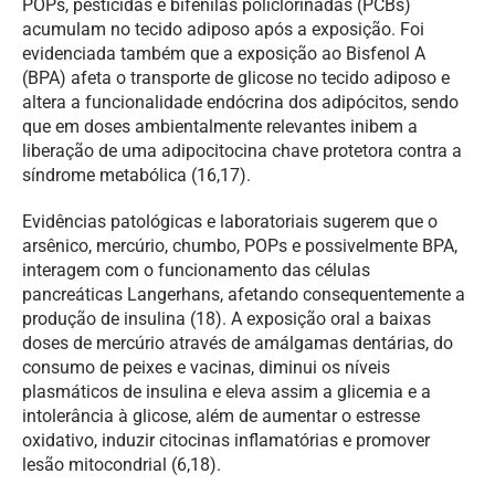
POPs, pesticidas e bifenilas policlorinadas (PCBs)
acumulam no tecido adiposo após a exposição. Foi
evidenciada também que a exposição ao Bisfenol A
(BPA) afeta o transporte de glicose no tecido adiposo e
altera a funcionalidade endócrina dos adipócitos, sendo
que em doses ambientalmente relevantes inibem a
liberação de uma adipocitocina chave protetora contra a
síndrome metabólica (16,17).
Evidências patológicas e laboratoriais sugerem que o
arsênico, mercúrio, chumbo, POPs e possivelmente BPA,
interagem com o funcionamento das células
pancreáticas Langerhans, afetando consequentemente a
produção de insulina (18). A exposição oral a baixas
doses de mercúrio através de amálgamas dentárias, do
consumo de peixes e vacinas, diminui os níveis
plasmáticos de insulina e eleva assim a glicemia e a
intolerância à glicose, além de aumentar o estresse
oxidativo, induzir citocinas inflamatórias e promover
lesão mitocondrial (6,18).