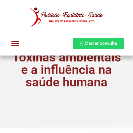
Marcar consulta
Toxinas ambientais
Dra. Regina Longano
Quem atendo
Como atendo
e a influência na
saúde humana