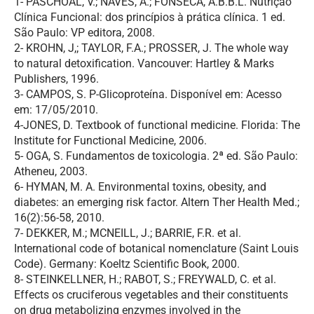
1- PASCHOAL, V.; NAVES, A.; FONSECA, A.B.B.L. Nutrição
Clínica Funcional: dos princípios à prática clínica. 1 ed.
São Paulo: VP editora, 2008.
2- KROHN, J,; TAYLOR, F.A.; PROSSER, J. The whole way
to natural detoxification. Vancouver: Hartley & Marks
Publishers, 1996.
3- CAMPOS, S. P-Glicoproteína. Disponível em: Acesso
em: 17/05/2010.
4-JONES, D. Textbook of functional medicine. Florida: The
Institute for Functional Medicine, 2006.
5- OGA, S. Fundamentos de toxicologia. 2ª ed. São Paulo:
Atheneu, 2003.
6- HYMAN, M. A. Environmental toxins, obesity, and
diabetes: an emerging risk factor. Altern Ther Health Med.;
16(2):56-58, 2010.
7- DEKKER, M.; MCNEILL, J.; BARRIE, F.R. et al.
International code of botanical nomenclature (Saint Louis
Code). Germany: Koeltz Scientific Book, 2000.
8- STEINKELLNER, H.; RABOT, S.; FREYWALD, C. et al.
Effects os cruciferous vegetables and their constituents
on drug metabolizing enzymes involved in the