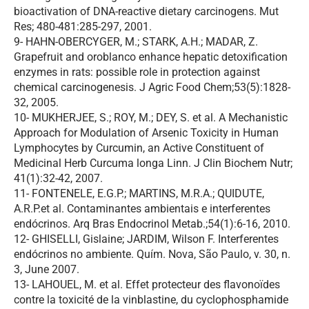
bioactivation of DNA-reactive dietary carcinogens. Mut
Res; 480-481:285-297, 2001.
9- HAHN-OBERCYGER, M.; STARK, A.H.; MADAR, Z.
Grapefruit and oroblanco enhance hepatic detoxification
enzymes in rats: possible role in protection against
chemical carcinogenesis. J Agric Food Chem;53(5):1828-
32, 2005.
10- MUKHERJEE, S.; ROY, M.; DEY, S. et al. A Mechanistic
Approach for Modulation of Arsenic Toxicity in Human
Lymphocytes by Curcumin, an Active Constituent of
Medicinal Herb Curcuma longa Linn. J Clin Biochem Nutr;
41(1):32-42, 2007.
11- FONTENELE, E.G.P.; MARTINS, M.R.A.; QUIDUTE,
A.R.P.et al. Contaminantes ambientais e interferentes
endócrinos. Arq Bras Endocrinol Metab.;54(1):6-16, 2010.
12- GHISELLI, Gislaine; JARDIM, Wilson F. Interferentes
endócrinos no ambiente. Quím. Nova, São Paulo, v. 30, n.
3, June 2007.
13- LAHOUEL, M. et al. Effet protecteur des flavonoïdes
contre la toxicité de la vinblastine, du cyclophosphamide