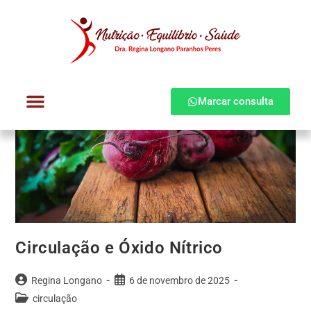
Marcar consulta
Dra. Regina Longano
Quem atendo
Como atendo
Circulação e Óxido Nítrico
Regina Longano
6 de novembro de 2025
circulação