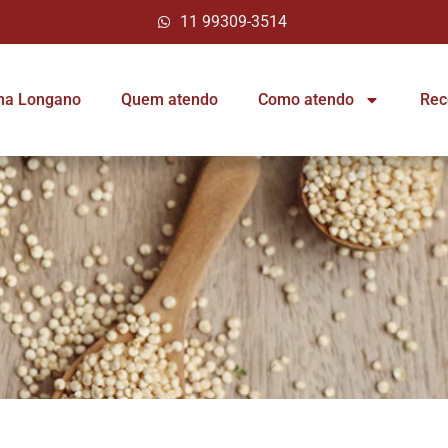
11 99309-3514
ina Longano
Quem atendo
Como atendo
Rec