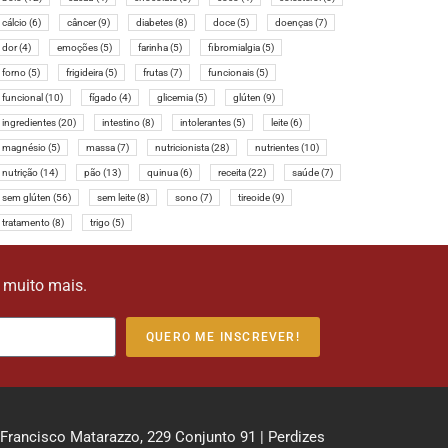
cálcio
(6)
câncer
(9)
diabetes
(8)
doce
(5)
doenças
(7)
dor
(4)
emoções
(5)
farinha
(5)
fibromialgia
(5)
forno
(5)
frigideira
(5)
frutas
(7)
funcionais
(5)
funcional
(10)
fígado
(4)
glicemia
(5)
glúten
(9)
ingredientes
(20)
intestino
(8)
intolerantes
(5)
leite
(6)
magnésio
(5)
massa
(7)
nutricionista
(28)
nutrientes
(10)
nutrição
(14)
pão
(13)
quinua
(6)
receita
(22)
saúde
(7)
sem glúten
(56)
sem leite
(8)
sono
(7)
tireoide
(9)
tratamento
(8)
trigo
(5)
e muito mais.
QUERO ME INSCREVER!
 Francisco Matarazzo, 229 Conjunto 91 | Perdizes