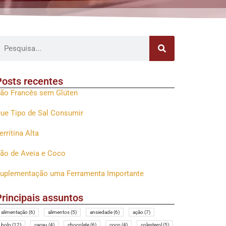
Posts recentes
ão Francês sem Glúten
ue Tipo de Sal Consumir
erritina Alta
ão de Aveia e Coco
uplementação uma Ferramenta Importante
Principais assuntos
alimentação
(6)
alimentos
(5)
ansiedade
(6)
ação
(7)
bolo
(12)
cacau
(4)
chocolate
(6)
coco
(4)
colesterol
(5)