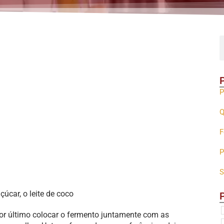
P
Q
F
P
S
çúcar, o leite de coco
por último colocar o fermento juntamente com as