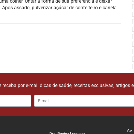
uma colher. Untar a forma de sua preferência e deixar
Após assado, pulverizar açúcar de confeiteiro e canela
e receba por e-mail dicas de saúde, receitas exclusivas, artigos 
Av.
Dra. Regina Longano