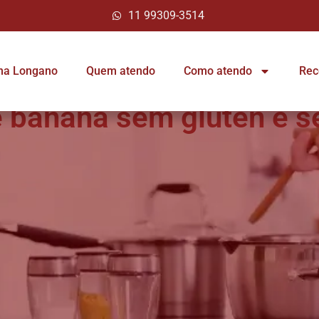
11 99309-3514
ina Longano
Quem atendo
Como atendo
Rec
 banana sem glúten e s