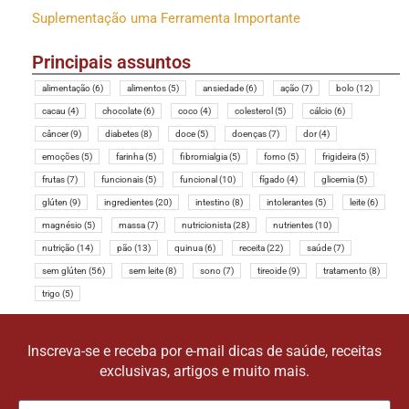
Suplementação uma Ferramenta Importante
Principais assuntos
alimentação
(6)
alimentos
(5)
ansiedade
(6)
ação
(7)
bolo
(12)
cacau
(4)
chocolate
(6)
coco
(4)
colesterol
(5)
cálcio
(6)
câncer
(9)
diabetes
(8)
doce
(5)
doenças
(7)
dor
(4)
emoções
(5)
farinha
(5)
fibromialgia
(5)
forno
(5)
frigideira
(5)
frutas
(7)
funcionais
(5)
funcional
(10)
fígado
(4)
glicemia
(5)
glúten
(9)
ingredientes
(20)
intestino
(8)
intolerantes
(5)
leite
(6)
magnésio
(5)
massa
(7)
nutricionista
(28)
nutrientes
(10)
nutrição
(14)
pão
(13)
quinua
(6)
receita
(22)
saúde
(7)
sem glúten
(56)
sem leite
(8)
sono
(7)
tireoide
(9)
tratamento
(8)
trigo
(5)
Inscreva-se e receba por e-mail dicas de saúde, receitas
exclusivas, artigos e muito mais.