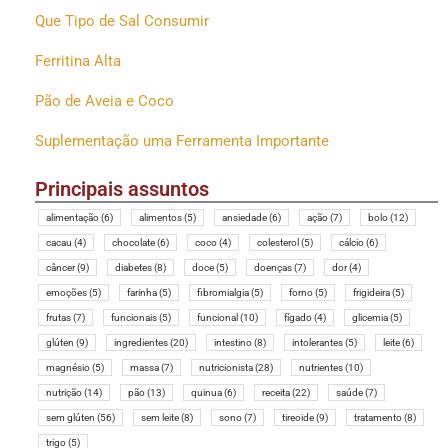
Que Tipo de Sal Consumir
Ferritina Alta
Pão de Aveia e Coco
Suplementação uma Ferramenta Importante
Principais assuntos
alimentação
(6)
alimentos
(5)
ansiedade
(6)
ação
(7)
bolo
(12)
cacau
(4)
chocolate
(6)
coco
(4)
colesterol
(5)
cálcio
(6)
câncer
(9)
diabetes
(8)
doce
(5)
doenças
(7)
dor
(4)
emoções
(5)
farinha
(5)
fibromialgia
(5)
forno
(5)
frigideira
(5)
frutas
(7)
funcionais
(5)
funcional
(10)
fígado
(4)
glicemia
(5)
glúten
(9)
ingredientes
(20)
intestino
(8)
intolerantes
(5)
leite
(6)
magnésio
(5)
massa
(7)
nutricionista
(28)
nutrientes
(10)
nutrição
(14)
pão
(13)
quinua
(6)
receita
(22)
saúde
(7)
sem glúten
(56)
sem leite
(8)
sono
(7)
tireoide
(9)
tratamento
(8)
trigo
(5)