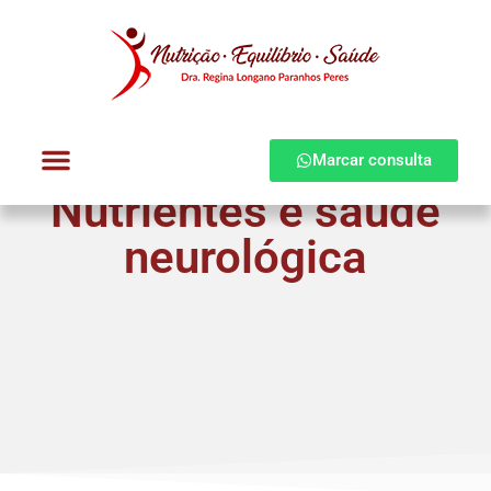
Marcar consulta
Nutrientes e saúde
Dra. Regina Longano
Quem atendo
Como atendo
neurológica