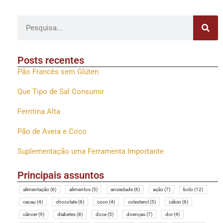
Posts recentes
Pão Francês sem Glúten
Que Tipo de Sal Consumir
Ferritina Alta
Pão de Aveia e Coco
Suplementação uma Ferramenta Importante
Principais assuntos
alimentação
(6)
alimentos
(5)
ansiedade
(6)
ação
(7)
bolo
(12)
cacau
(4)
chocolate
(6)
coco
(4)
colesterol
(5)
cálcio
(6)
câncer
(9)
diabetes
(8)
doce
(5)
doenças
(7)
dor
(4)