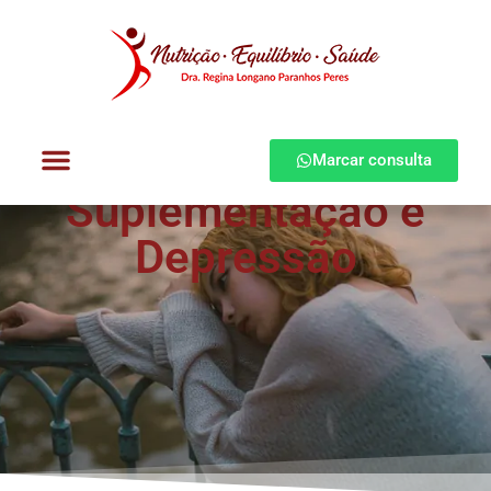
Marcar consulta
Suplementação e
Dra. Regina Longano
Quem atendo
Como atendo
Depressão