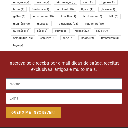
emoções
(5)
farinha
(5)
fibromialgia
(5)
forno
(5)
frigideira
(5)
frutas
(7)
funcionais
(5)
funcional
(10)
fígado
(4)
glicemia
(5)
glúten
(9)
ingredientes
(20)
intestino
(8)
intolerantes
(5)
leite
(6)
magnésio
(5)
massa
(7)
nutricionista
(28)
nutrientes
(10)
nutrição
(14)
pão
(13)
quinua
(6)
receita
(22)
saúde
(7)
sem glúten
(56)
sem leite
(8)
sono
(7)
tireoide
(9)
tratamento
(8)
trigo
(5)
Inscreva-se e receba por e-mail dicas de saúde, receitas
exclusivas, artigos e muito mais.
QUERO ME INSCREVER!